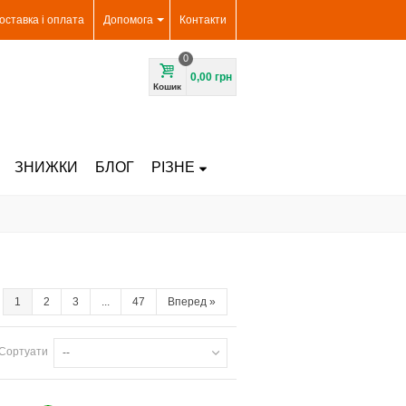
оставка і оплата
Допомога
Контакти
0
0,00 грн
Кошик
ЗНИЖКИ
БЛОГ
РІЗНЕ
1
2
3
...
47
Вперед
»
Сортуати
--