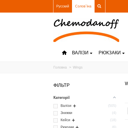
Русский
Солов`їна
ВАЛІЗИ
РЮКЗАКИ
Головна
>
Wings
W
ФІЛЬТР
Категорії
+
Валізи
505
Знижки
4
+
Кейси
18
+
Рюкзаки
6