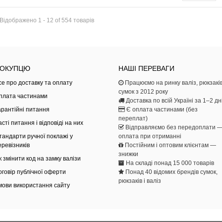
Відображено 1 - 12 of 554 товарів
ОКУПЦЮ
НАШІ ПЕРЕВАГИ
се про доставку та оплату
Працюємо на ринку валіз, рюкзаків
сумок з 2012 року
плата частинами
Доставка по всій Україні за 1–2 дн
арантійні питання
Є оплата частинами (без
переплат)
асті питання і відповіді на них
Відправляємо без передоплати 
тандарти ручної поклажі у
оплата при отриманні
еревізників
Постійним і оптовим клієнтам —
знижки
к змінити код на замку валізи
На складі понад 15 000 товарів
оговір публічної оферти
Понад 40 відомих брендів сумок,
рюкзаків і валіз
мови використання сайту