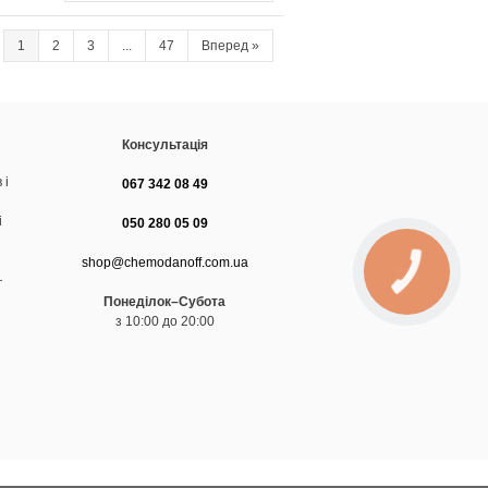
1
2
3
...
47
Вперед
»
Консультація
 і
067 342 08 49
і
050 280 05 09
shop@chemodanoff.com.ua
—
Понеділок–Субота
з 10:00 до 20:00