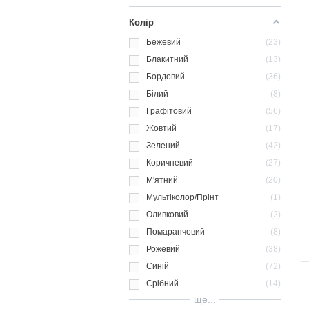
Колір
Бежевий
23
Блакитний
13
Бордовий
36
Білий
8
Графітовий
56
Жовтий
17
Зелений
42
Коричневий
27
М'ятний
20
Мультіколор/Прінт
1
Оливковий
2
Помаранчевий
8
Рожевий
38
Синій
72
Срібний
14
ще...