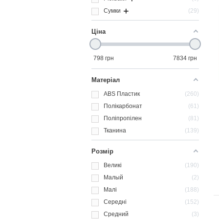
+
Сумки
29
Ціна
798
грн
7834
грн
Матеріал
ABS Пластик
260
Полікарбонат
61
Поліпропілен
81
Тканина
139
Розмір
Великі
190
Малый
2
Малі
188
Середні
152
Средний
3