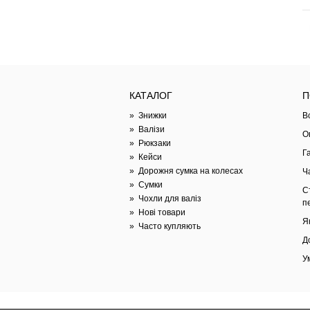
КАТАЛОГ
П
»
Знижки
В
»
Валізи
О
»
Рюкзаки
Г
»
Кейси
»
Дорожня сумка на колесах
Ч
»
Сумки
С
»
Чохли для валіз
п
»
Нові товари
Я
»
Часто купляють
Д
У