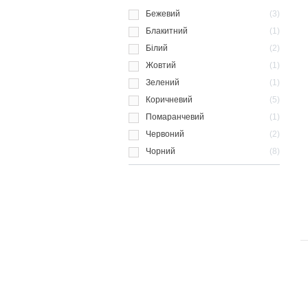
Бежевий
3
Блакитний
1
Білий
2
Жовтий
1
Зелений
1
Коричневий
5
Помаранчевий
1
Червоний
2
Чорний
8