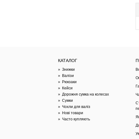
Г
в
К
А
т
Т
в
а
КАТАЛОГ
П
С
»
Знижки
В
н
»
Валізи
О
»
Рюкзаки
Г
»
Кейси
»
Дорожня сумка на колесах
Ч
»
Сумки
В
С
»
Чохли для валіз
п
Ш
»
Нові товари
а
Я
»
Часто купляють
Г
Д
З
У
п