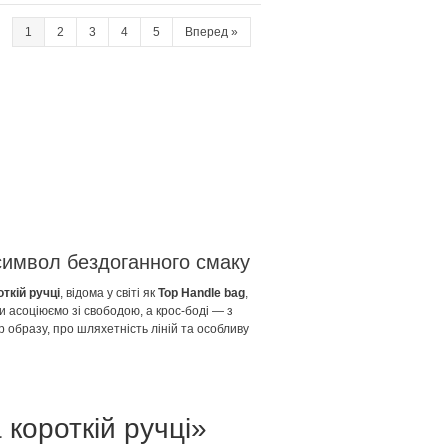
1
2
3
4
5
Вперед
»
 символ бездоганного смаку
ткій ручці
, відома у світі як
Top Handle bag
,
и асоціюємо зі свободою, а крос-боді — з
 образу, про шляхетність ліній та особливу
-х до масивних ділових кейсів — короткі
 короткій ручці»