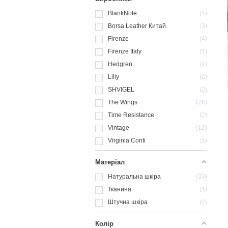
BlankNote
1
Borsa Leather Китай
3
Firenze
4
Firenze Italy
1
Hedgren
1
Lilly
2
SHVIGEL
2
The Wings
26
Time Resistance
2
Vintage
12
Virginia Conti
1
Матеріал
Натуральна шкіра
33
Тканина
1
Штучна шкіра
2
Колір