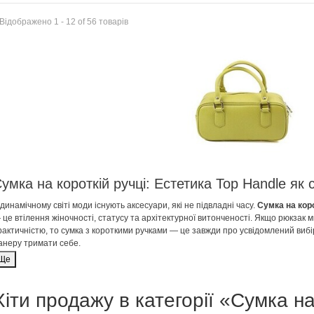
Відображено 1 - 12 of 56 товарів
умка на короткій ручці: Естетика Top Handle як
 динамічному світі моди існують аксесуари, які не підвладні часу.
Сумка на коро
 це втілення жіночності, статусу та архітектурної витонченості. Якщо рюкзак м
рактичністю, то сумка з короткими ручками — це завжди про усвідомлений вибір
анеру тримати себе.
Ще
ьогодні цей аксесуар переживає справжній ренесанс. Від мікро-сумок у стилі 90
учки диктують правила гри, перетворюючи звичайний вихід у світ на дефіле.
Хіти продажу в категорії «Сумка на