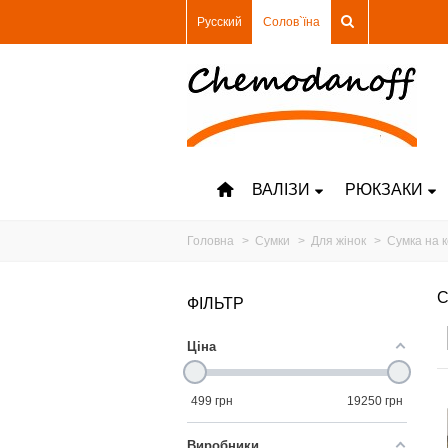
Русский
Солов`їна
ВАЛІЗИ
РЮКЗАКИ
Головна
>
Сумки
>
Для жінок
>
Сумка на к
С
ФІЛЬТР
Ціна
499
грн
19250
грн
Виробники