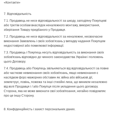
«Контакти»
7. Відповідальність
7.1. Продавець не несе відповідальності за шкоду, заподіяну Покупцеві
або третім особам внаслідок неналежного монтажу, використання,
зберігання Товару придбаного у Продавця.
7.2. Продавець не несе відповідальності за неналежне, несвоєчасне
виконання Замовлень і своїх зобов’язань у випадку надання Покупцем
недостовірної або помилкової інформації.
7.3. Продавець і Покупець несуть відповідальність за виконання своїх
зобов'язань відповідно до чинного законодавства України і положень
цього Договору.
7.4. Продавець або Покупець звільняються від відповідальності за повне
або часткове невиконання своїх зобов'язань, якщо невиконання є
наслідком форс-мажорних обставин як: війна або військові дії,
землетрус, повінь, пожежа та інші стихійні лиха, що виникли незалежно
від волі Продавця і / або Покупця після укладення цього договору.
Сторона, яка не може виконати свої зобов'язання, негайно повідомляє
про це іншу Сторону.
8. Конфіденційність і захист персональних даних.