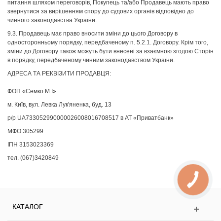
питання шляхом переговорів, Покупець та/або Продавець мають право
звернутися за вирішенням спору до судових органів відповідно до
чинного законодавства України.
9.3. Продавець має право вносити зміни до цього Договору в
односторонньому порядку, передбаченому п. 5.2.1. Договору. Крім того,
зміни до Договору також можуть бути внесені за взаємною згодою Сторін
в порядку, передбаченому чинним законодавством України.
АДРЕСА ТА РЕКВІЗИТИ ПРОДАВЦЯ:
ФОП «Семко М.І»
м. Київ, вул.
Левка Лук
'
яненка
, буд. 13
р/р UA733052990000026008016708517 в АТ «Приватбанк»
МФО 305299
ІПН 3153023369
тел. (067)3420849
КАТАЛОГ