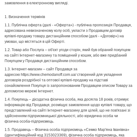
замовлення в електронному вигляді.
1.
Визначення термінів
1.1. Публічна оферта (далі - «Оферта») - публічна пропозиція Продавця,
адресована невизначеному колу осіб, укласти з Продавцем договір
купівлі-продажу товару дистанційним способом (далі - «Договір») на
умовах, що містяться в цій Оферті.
1.2. Товар або Послуга – об'єкт угоди сторін, який був обраний покупцем
на сайті Інтернет-магазину та поміщений у кошик, або вже придбаний
Покупцем у Продавця дистанційним способом.
1.3. Інтернет-магазин – сайт Продавця за
адресою https://www.chemodanoff.com.ua/ створений для укладення
договорів роздрібної та оптової купівлі-продажу на підставі
ознайомлення Покупця із запропонованим Продавцем описом Товару за
допомогою мережі Інтернет.
1.4. Покупець – дієздатна фізична особа, яка досягла 18 років, отримує
інформацію від Продавця, розміщує замовлення щодо купівлі товару, що
представлений на сайті Інтернет-магазину для цілей, що не пов'язані зі
здійсненням підприємницької діяльності, або юридична особа чи
фізична особа-підприємець.
1.5. Продавець – Фізична особа підприємець «Семко Мар'яна Іванівна»
(ідентифікаційний код
3153023369
), фізична особа підприємець, яка