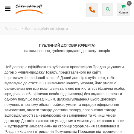
0
Кошик
Головна
>
Договір публічної оферти
ПУБЛІЧНИЙ ДОГОВІР (ОФЕРТА)
на замовлення, купівлю-продаж і доставку товарів
Цей договір є офіційною та публічною пропозицією Продавця укласти
договір купівлі-продажу Товару, представленого на сайті
https://www.chemodanoff.com.ua/. Даний договір є публічним, тобто
відповідно до статті 633 Цивільного кодексу України, його умови є
однаковими для всіх покупців незалежно від їх статусу (фізична особа,
юридична особа, фізична особа-підприємець) без надання переваги
одному покупцю перед іншим. Шляхом укладення цього Договору
покупець в повному обсязі приймає умови та порядок оформлення
замовлення, оплати товару, доставки товару, повернення товару,
відповідальності за недобросовісне замовлення та усі інші умови
договору. Договір вважається укладеним з моменту натискання кнопки
«Підтвердити Замовлення» на сторінці оформлення замовлення в
Розділі «Кошик» і отримання Покупцем від Продавця підтвердження