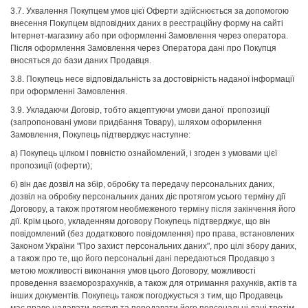
3.7. Ухвалення Покупцем умов цієї Оферти здійснюється за допомогою
внесення Покупцем відповідних даних в реєстраційну форму на сайті
Інтернет-магазину або при оформленні Замовлення через оператора.
Після оформлення Замовлення через Оператора дані про Покупця
вносяться до бази даних Продавця.
3.8. Покупець несе відповідальність за достовірність наданої інформації
при оформленні Замовлення.
3.9. Укладаючи Договір, тобто акцептуючи умови даної пропозиції
(запропоновані умови придбання Товару), шляхом оформлення
Замовлення, Покупець підтверджує наступне:
а) Покупець цілком і повністю ознайомлений, і згоден з умовами цієї
пропозиції (оферти);
б) він дає дозвіл на збір, обробку та передачу персональних даних,
дозвіл на обробку персональних даних діє протягом усього терміну дії
Договору, а також протягом необмеженого терміну після закінчення його
дії. Крім цього, укладенням договору Покупець підтверджує, що він
повідомлений (без додаткового повідомлення) про права, встановлених
Законом України "Про захист персональних даних", про цілі збору даних,
а також про те, що його персональні дані передаються Продавцю з
метою можливості виконання умов цього Договору, можливості
проведення взаєморозрахунків, а також для отримання рахунків, актів та
інших документів. Покупець також погоджується з тим, що Продавець