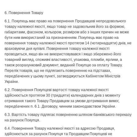
6. Повернення Товару
6.1. Покупець має право на повернення Продавцеві непродовольчого
товару належної якості, якщо товар не задовольнив його за формою,
габаритами, фасоном, кольором, розміром або з інших причин не може
бути ним використаний за призначенням. Покупець має право на
повернення товару належної якості протягом 14 (чотирнадцяти) днів, не
враховуючи дня купівлі. Повернення товару належної якості
проводиться, якщо він не використовувався і якщо збережено його
товарний вигляд, споживчі властивості, упаковка, пломби, ярлики, а
також розрахунковий документ, виданий Покупцю за оплату Товару.
Перелік товарів, що не підлягають поверненню на підставах,
передбачених у цьому пункті, затверджується Кабінетом Міністрів
України.
6.2. Повернення Покупцеві вартості товару належної якості
здійснюється протягом 30 (тридцяти) календарних днів з моменту
отримання такого Товару Продавцем за умови дотримання вимог,
передбачених п. 6.1. Договору, чинним законодавством України.
6.3. Вартість товару підлягає поверненню шляхом банківського переказу
на рахунок Покупця.
6.4. Повернення Товару належної якості за адресою Продавця,
здійснюється за рахунок Покупця та Продавцем Покупцеві не