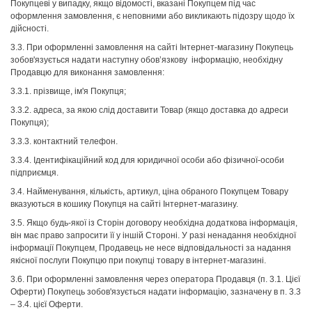
Покупцеві у випадку, якщо відомості, вказані Покупцем під час
оформлення замовлення, є неповними або викликають підозру щодо їх
дійсності.
3.3. При оформленні замовлення на сайті Інтернет-магазину Покупець
зобов'язується надати наступну обов’язкову інформацію, необхідну
Продавцю для виконання замовлення:
3.3.1. прізвище, ім'я Покупця;
3.3.2. адреса, за якою слід доставити Товар (якщо доставка до адреси
Покупця);
3.3.3. контактний телефон.
3.3.4. Ідентифікаційний код для юридичної особи або фізичної-особи
підприємця.
3.4. Найменування, кількість, артикул, ціна обраного Покупцем Товару
вказуються в кошику Покупця на сайті Інтернет-магазину.
3.5. Якщо будь-якої із Сторін договору необхідна додаткова інформація,
він має право запросити її у іншій Стороні. У разі ненадання необхідної
інформації Покупцем, Продавець не несе відповідальності за надання
якісної послуги Покупцю при покупці товару в інтернет-магазині.
3.6. При оформленні замовлення через оператора Продавця (п. 3.1. Цієї
Оферти) Покупець зобов'язується надати інформацію, зазначену в п. 3.3
– 3.4. цієї Оферти.