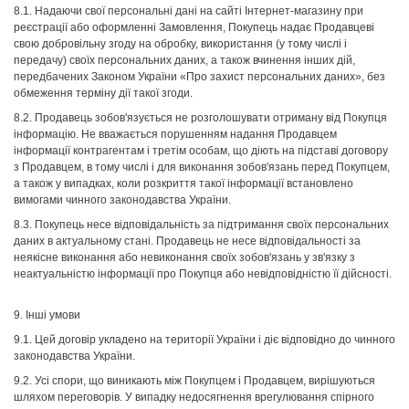
8.1. Надаючи свої персональні дані на сайті Інтернет-магазину при
реєстрації або оформленні Замовлення, Покупець надає Продавцеві
свою добровільну згоду на обробку, використання (у тому числі і
передачу) своїх персональних даних, а також вчинення інших дій,
передбачених Законом України «Про захист персональних даних», без
обмеження терміну дії такої згоди.
8.2. Продавець зобов'язується не розголошувати отриману від Покупця
інформацію. Не вважається порушенням надання Продавцем
інформації контрагентам і третім особам, що діють на підставі договору
з Продавцем, в тому числі і для виконання зобов'язань перед Покупцем,
а також у випадках, коли розкриття такої інформації встановлено
вимогами чинного законодавства України.
8.3. Покупець несе відповідальність за підтримання своїх персональних
даних в актуальному стані. Продавець не несе відповідальності за
неякісне виконання або невиконання своїх зобов'язань у зв'язку з
неактуальністю інформації про Покупця або невідповідністю її дійсності.
9. Інші умови
9.1. Цей договір укладено на території України і діє відповідно до чинного
законодавства України.
9.2. Усі спори, що виникають між Покупцем і Продавцем, вирішуються
шляхом переговорів. У випадку недосягнення врегулювання спірного