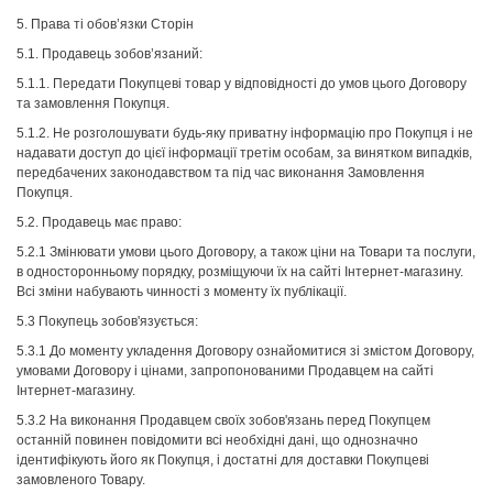
5. Права ті обов’язки Сторін
5.1. Продавець зобов’язаний:
5.1.1. Передати Покупцеві товар у відповідності до умов цього Договору
та замовлення Покупця.
5.1.2. Не розголошувати будь-яку приватну інформацію про Покупця і не
надавати доступ до цієї інформації третім особам, за винятком випадків,
передбачених законодавством та під час виконання Замовлення
Покупця.
5.2. Продавець має право:
5.2.1 Змінювати умови цього Договору, а також ціни на Товари та послуги,
в односторонньому порядку, розміщуючи їх на сайті Інтернет-магазину.
Всі зміни набувають чинності з моменту їх публікації.
5.3 Покупець зобов'язується:
5.3.1 До моменту укладення Договору ознайомитися зі змістом Договору,
умовами Договору і цінами, запропонованими Продавцем на сайті
Інтернет-магазину.
5.3.2 На виконання Продавцем своїх зобов'язань перед Покупцем
останній повинен повідомити всі необхідні дані, що однозначно
ідентифікують його як Покупця, і достатні для доставки Покупцеві
замовленого Товару.