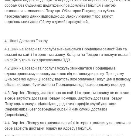
має право надавати доступ та передавати його персональні дані третім
особам без будь-яких додаткових повідомлень Покупця з метою
виконання замовлення Покупця. Обсяг прав Покупця, як суб'єкта
персональних даних відповідно до Закону України "Про захист
персональних даних" йому відомий і зрозумілий.
4. Ціна і Доставка Товару
4.1 Ціни на Товари та послуги визначаються Продавцем самостійно та
вказані на сайті Інтернет-магазину. Всі ціни на Товари та послуги вказані
на сайті у гривнях з урахуванням ПДВ.
4.2 Ціни на Товари та послуги можуть змінюватися Продавцем в
односторонньому порядку залежно від кон'юнктури ринку. При цьому
ціна окремої одиниці Товару, вартість якої оплачена Покупцем в повному
обсязі, не може бути змінена Продавцем в односторонньому порядку.
4.3. Вартість Товару, яка вказана на сайті Інтернет-магазину не включає
в себе вартість доставки Товару Покупцю. Вартість доставки Товару
Покупець сплачує відповідно до діючих тарифів служб доставки
(перевізників) безпосередньо обраній ним службі доставки
(перевізнику).
4.4. Вартість Товару яка вказана на сайті Інтернет-магазину не включає в
себе вартість доставки Товару на адресу Покупця.