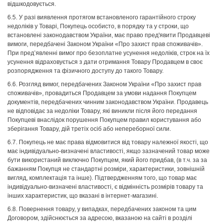
відшкодовується.
6.5. У разі виявлення протягом встановленого гарантійного строку
недоліків у Товарі, Покупець особисто, в порядку та у строки, що
встановлені законодавством України, має право пред'явити Продавцеві
вимоги, передбачені Законом України «Про захист прав споживачів».
При пред’явленні вимог про безоплатне усунення недоліків, строк на їх
усунення відраховується з дати отримання Товару Продавцем в своє
розпорядження та фізичного доступу до такого Товару.
6.6. Розгляд вимог, передбачених Законом України «Про захист прав
споживачів», провадиться Продавцем за умови надання Покупцем
документів, передбачених чинним законодавством України. Продавець
не відповідає за недоліки Товару, які виникли після його передання
Покупцеві внаслідок порушення Покупцем правил користування або
зберігання Товару, дій третіх осіб або непереборної сили.
6.7. Покупець не має права відмовитися від товару належної якості, що
має індивідуально-визначені властивості, якщо зазначений товар може
бути використаний виключно Покупцем, який його придбав, (в т.ч. за за
бажанням Покупця не стандартні розміри, характеристики, зовнішній
вигляд, комплектація та інше). Підтвердженням того, що товар має
індивідуально-визначені властивості, є відмінність розмірів товару та
інших характеристик, що вказані в інтернет-магазині.
6.8. Повернення товару, у випадках, передбачених законом та цим
Договором, здійснюється за адресою, вказаною на сайті в розділі