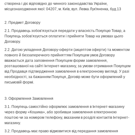
створена і діє відповідно до чинного законодавства України,
місцезнаходження якої: 04207, м. Київ, вул.
Левка Лук
'
яненка
, буд.13
2.
Предмет Договору
2.1. Продавець зобов’язується передати у власність Покупцю Товар, а
Покупець зобов’язується оплатити і прийняти Товар на умовах цього
Договору.
2.2. Датою укладення Договору-оферти (акцептом оферти) та моментом
повного й беззаперечного прийняттям Покупцем умов Договору
вважається дата заповнення Покупцем форми замовлення,
розташованої на сайті Інтернет-магазину, за умови отримання Покупцем
від Продавця підтвердження замовлення в електронному вигляді. У разі
необхідності, за бажанням Покупця, Договір може бути оформлений у
письмовій формі.
3.
Оформлення Замовлення
3.1. Покупець самостійно оформлює замовлення в Інтернет-магазину
через форму «Кошика», або зробивши замовлення електронною
поштою чи за номером телефону, вказаним в розділі контактів Інтернет-
магазину.
3.2. Продавець має право відмовитися від передання замовлення