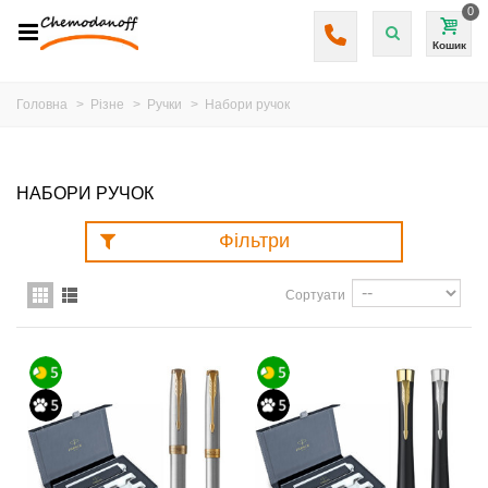
0
Кошик
Головна
>
Різне
>
Ручки
>
Набори ручок
НАБОРИ РУЧОК
Фільтри
Сортуати