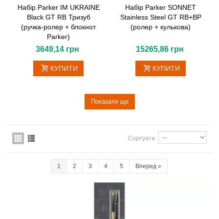
Набір Parker IM UKRAINE
Набір Parker SONNET
Black GT RB Тризуб
Stainless Steel GT RB+BP
(ручка-ролер + блокнот
(ролер + кулькова)
Parker)
3649,14 грн
15265,86 грн
КУПИТИ
КУПИТИ
Показати ще
Сортуати
1
2
3
4
5
Вперед
»