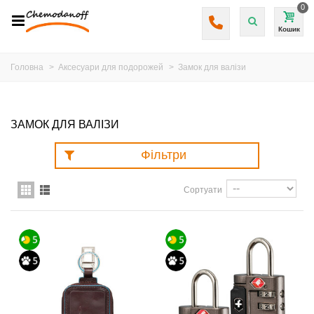
0
Кошик
Головна
>
Аксесуари для подорожей
>
Замок для валізи
ЗАМОК ДЛЯ ВАЛІЗИ
Фільтри
Сортуати