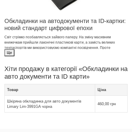
Обкладинки на автодокументи та ID-картки:
новий стандарт цифрової епохи
Світ стрімко позбавляється зайвого паперу. На зміну масивним
книжечкам прийшли лаконічні пластикові карти, а замість великих
техпаспортів ми використовуємо компактні посвідчення. Проте
Ще
мініатюризація не скасовує потреби в захисті. Навпаки, сучасні ID-картки
та водійські права потребують особливого підходу до зберігання, адже
їхня втрата або пошкодження чипа можуть створити чимало клопоту.
Хіти продажу в категорії «Обкладинки на
Обкладинка нового покоління — це поєднання надійної броні та
витонченого аксесуара.
авто документи та ID карти»
Чому пластику потрібен додатковий захист
Товар
Ціна
Побутує думка, що пластикова карта «вічна». Проте досвідчені водії
знають, що це не так. Постійне виймання карти з гаманця або її
Шкіряна обкладинка для авто документів
зберігання в кишені разом із ключами призводить до:
460,00 грн
Limary Lim-3991GA чорна
Стирання персональних даних:
Прізвище, номер документа та фото
можуть стати нечитабельними за кілька років.
Розшарування пластику:
Під впливом температур та механічного тиску
карта може почати розшаровуватися.