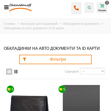
0
Кошик
Головна
>
Аксесуари для подорожей
>
Обкладинки на документи
>
Обкладинки на авто документи та ID карти
ОБКЛАДИНКИ НА АВТО ДОКУМЕНТИ ТА ID КАРТИ
Фільтри
Сортуати