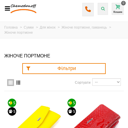
0
Кошик
Головна
>
Сумки
>
Для жінок
>
Жіноче портмоне, гаманець
>
Жіноче портмоне
ЖІНОЧЕ ПОРТМОНЕ
Фільтри
Сортуати