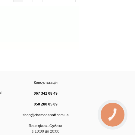
Консультація
 і
067 342 08 49
і
050 280 05 09
shop@chemodanoff.com.ua
—
Понеділок–Субота
з 10:00 до 20:00