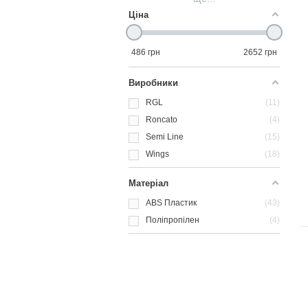
Ціна
486
грн
2652
грн
Виробники
RGL
11
Roncato
4
Semi Line
15
Wings
18
Матеріал
ABS Пластик
43
Поліпропілен
4