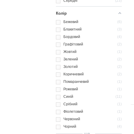
Середні
23
Колір
Бежевий
6
Блакитний
3
Бордовий
4
Графітовий
2
Жовтий
1
Зелений
2
Золотий
2
Коричневий
2
Помаранчевий
1
Рожевий
1
Синій
11
Срібний
1
Фіолетовий
1
Червоний
1
Чорний
4
ще...