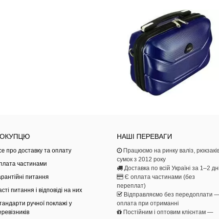
ОКУПЦЮ
НАШІ ПЕРЕВАГИ
се про доставку та оплату
Працюємо на ринку валіз, рюкзаків
сумок з 2012 року
плата частинами
Доставка по всій Україні за 1–2 дн
арантійні питання
Є оплата частинами (без
переплат)
асті питання і відповіді на них
Відправляємо без передоплати 
тандарти ручної поклажі у
оплата при отриманні
еревізників
Постійним і оптовим клієнтам —