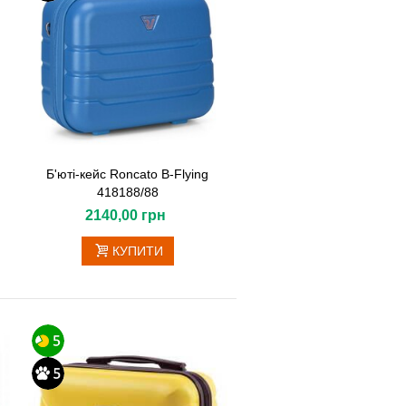
Б'юті-кейс Roncato B-Flying
418188/88
2140,00 грн
КУПИТИ