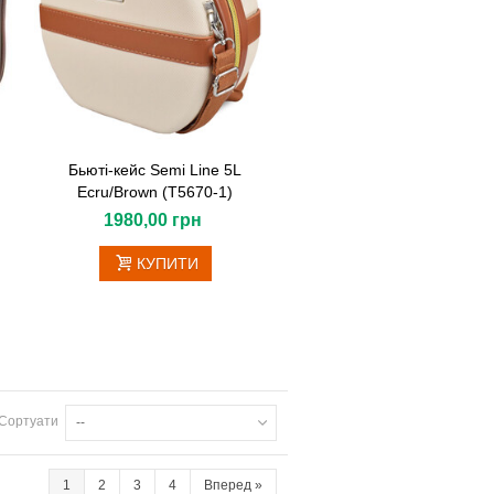
Бьюті-кейс Semi Line 5L
Ecru/Brown (T5670-1)
1980,00 грн
КУПИТИ
Сортуати
--
1
2
3
4
Вперед
»