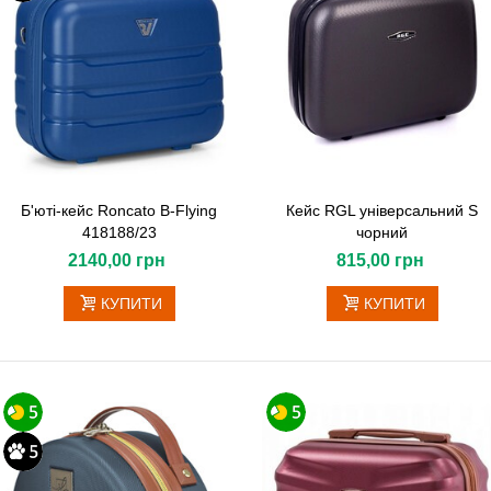
Б'юті-кейс Roncato B-Flying
Кейс RGL універсальний S
418188/23
чорний
2140,00 грн
815,00 грн
КУПИТИ
КУПИТИ