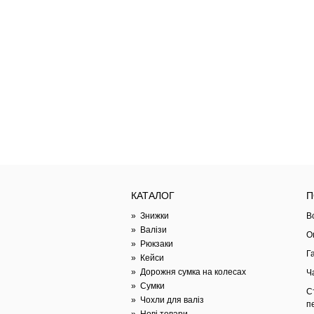
КАТАЛОГ
П
»
Знижки
В
»
Валізи
О
»
Рюкзаки
Г
»
Кейси
»
Дорожня сумка на колесах
Ч
»
Сумки
С
»
Чохли для валіз
п