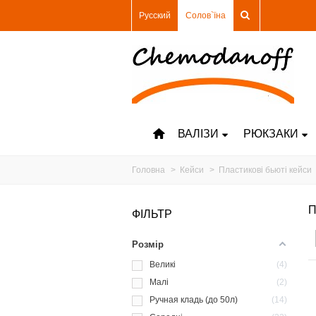
Русский
Солов`їна
ВАЛІЗИ
РЮКЗАКИ
Головна
>
Кейси
>
Пластикові бьюті кейси
П
ФІЛЬТР
Розмір
Великі
4
Малі
2
Ручная кладь (до 50л)
14