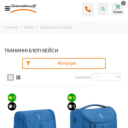
0
Кошик
Головна
>
Кейси
>
Тканинні б'юті кейси
ТКАНИННІ Б'ЮТІ КЕЙСИ
Фільтри
Сортуати