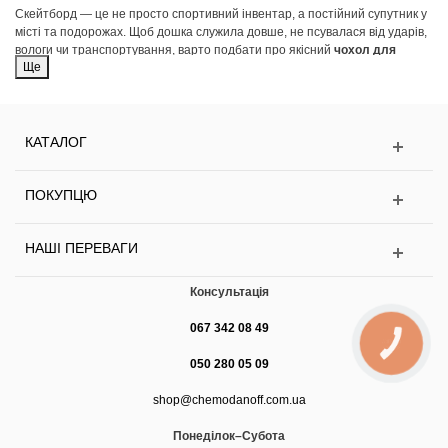
Скейтборд — це не просто спортивний інвентар, а постійний супутник у
місті та подорожах. Щоб дошка служила довше, не псувалася від ударів,
вологи чи транспортування, варто подбати про якісний
чохол для
Ще
скейтборда
. Він захищає деку, підвіски та колеса від потертостей, бруду,
подряпин та погодних умов, а також робить перенесення значно
комфортнішим.
КАТАЛОГ
Навіщо потрібен чохол для скейтборда?
Захист від механічних пошкоджень
— при переїздах, перевезенні в
ПОКУПЦЮ
авто чи літаку.
Зручність транспортування
— ремені та ручки дозволяють переносити
НАШІ ПЕРЕВАГИ
скейт без навантаження на руки.
Чистота та порядок
— чохол не дозволяє бруду з коліс потрапляти в
Консультація
рюкзак або багаж.
067 342 08 49
Додаткове місце для дрібниць
— кишені під інструменти, підшипники,
КНОПКА
болти чи аксесуари.
ЗВ'ЯЗКУ
050 280 05 09
Типи чохлів
shop@chemodanoff.com.ua
Понеділок–Субота
1. М’які тканинні чохли