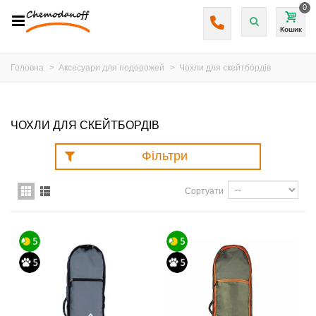
0
Кошик
Головна
>
Аксесуари для подорожей
>
Чохли для скейтбордів
ЧОХЛИ ДЛЯ СКЕЙТБОРДІВ
Фільтри
Сортуати