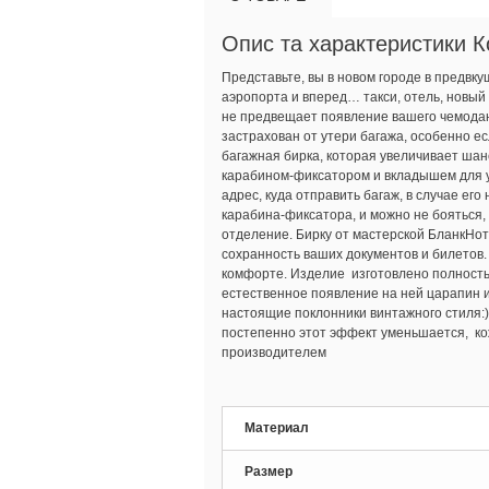
Опис та характеристики К
Представьте, вы в новом городе в предвк
аэропорта и вперед… такси, отель, новый 
не предвещает появление вашего чемодана.
застрахован от утери багажа, особенно ес
багажная бирка, которая увеличивает шан
карабином-фиксатором и вкладышем для у
адрес, куда отправить багаж, в случае ег
карабина-фиксатора, и можно не бояться, 
отделение. Бирку от мастерской БланкНот
сохранность ваших документов и билетов.
комфорте. Изделие изготовлено полность
естественное появление на ней царапин и
настоящие поклонники винтажного стиля:)
постепенно этот эффект уменьшается, ко
производителем
Материал
Размер