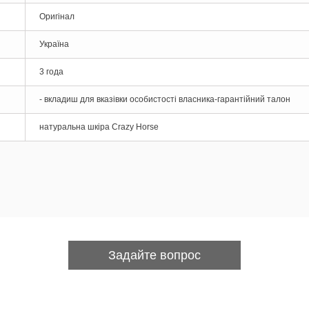
Оригінал
Україна
3 года
- вкладиш для вказівки особистості власника-гарантійний талон
натуральна шкіра Crazy Horse
Задайте вопрос