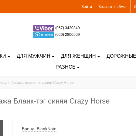
Войти
Возврат и обмен
Д
(067) 3420849
(050) 2800509
КИ
ДЛЯ МУЖЧИН
ДЛЯ ЖЕНЩИН
ДОРОЖНЫЕ
РАЗНОЕ
а для багажа Бланк-тэг синяя Crazy Horse
ажа Бланк-тэг синяя Crazy Horse
Бренд: BlankNote