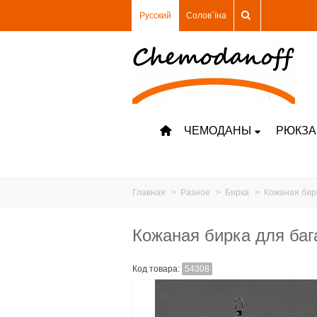
Русский
Солов`їна
ЧЕМОДАНЫ
РЮКЗА
Главная
>
Разное
>
Бирка
>
Кожаная бирк
Кожаная бирка для баг
Код товара:
54308