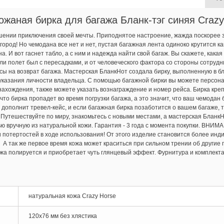
ожаная бирка для багажа Бланк-тэг синяя Crazy
ушении приключения своей мечты. Приподнятое настроение, жажда поскорее 
город! Но чемодана все нет и нет, пустая багажная лента одиноко крутится 
 И вот гаснет табло, а с ним и надежда найти свой багаж. Вы скажете, какая
ли полет был с пересадками, и от человеческого фактора со стороны сотрудн
сы на возврат багажа. Мастерская БланкНот создала бирку, выполненную в б
казания личности владельца. С помощью багажной бирки вы можете персона
о нахождения, также можете указать вознаграждение и номер рейса. Бирка кре
что бирка пропадет во время погрузки багажа, а это значит, что ваш чемодан
 дополнит тревел-кейс, и если багажная бирка позаботится о вашем багаже, 
 Путешествуйте по миру, знакомьтесь с новыми местами, а мастерская Бланк
ю вручную из натуральной кожи. Гарантия - 3 года с момента покупки. ВНИМ
 потертостей в ходе использования! От этого изделие становится более инд
 А так же первое время кожа может краситься при сильном трении об другие 
жа полируется и приобретает чуть глянцевый эффект. Фурнитура и комплект
натуральная кожа Crazy Horse
120х76 мм без хлястика