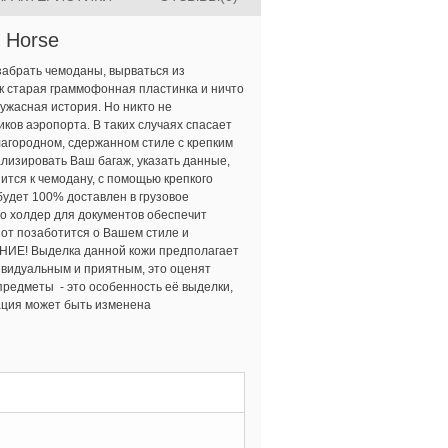
 Horse
забрать чемоданы, вырваться из
как старая граммофонная пластинка и ничто
 ужасная история. Но никто не
иков аэропорта. В таких случаях спасает
лагородном, сдержанном стиле с крепким
лизировать Ваш багаж, указать данные,
пится к чемодану, с помощью крепкого
 будет 100% доставлен в грузовое
то холдер для документов обеспечит
Нот позаботится о Вашем стиле и
АНИЕ! Выделка данной кожи предполагает
ивидуальным и приятным, это оценят
предметы - это особенность её выделки,
ация может быть изменена