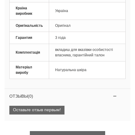
Країна
Україна
виробник
Оригінальність
Оригінал
Гарантия
3 года
вкладиш для вказівки особистості
Комплектація
власника, гарантійний талон
Матеріал
Натуральна шкіра
виробу
ОТЗЫВЫ(0)
Оставьте отзыв первым!