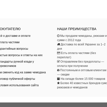
ОКУПАТЕЛЮ
НАШИ ПРЕИМУЩЕСТВА
сё о доставке и оплате
Мы продаем чемоданы, рюкзаки и
сумки с 2012 года
плата частями
Доставка по всей Украине за 1–2
арантийные вопросы
дня
Есть оплата частями (без
астые вопросы и ответы на них
переплат)
тандарты ручной клади у
Отправляем без предоплаты —
еревозчиков
оплата при получении
Постоянным и оптовым клиентам
ак сменить код на замке чемодана
— скидки
оговор публичной оферты
На складе более 15 000 товаров
Более 40 известных брендов сумо
словия использования сайта
рюкзаков и чемоданов