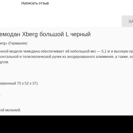
Написать отзыв
Х
Чемодан Xberg большой L черный
erg» (Германия)
нной модели чемодана обеспечивает ей небольшой вес — 5,1 кг и высокую п
зонтальной и телескопической ручек из анодированного алюминия, а также, 
усов.
иренный 75 х 52 х 37).
.
ой молнией.