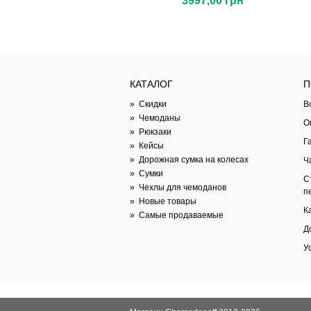
3997,00 грн
КАТАЛОГ
П
»
Скидки
В
»
Чемоданы
О
»
Рюкзаки
Г
»
Кейсы
»
Дорожная сумка на колесах
Ч
»
Сумки
С
»
Чехлы для чемоданов
п
»
Новые товары
К
»
Самые продаваемые
Д
У