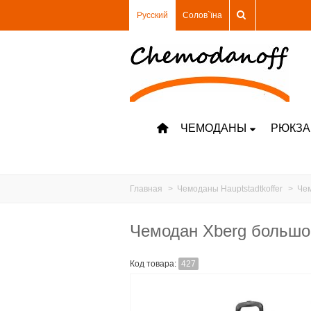
Русский
Солов`їна
ЧЕМОДАНЫ
РЮКЗА
Главная
>
Чемоданы Hauptstadtkoffer
>
Чем
Чемодан Xberg большо
Код товара:
427