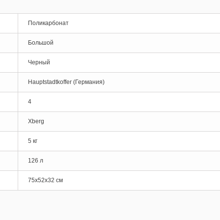
Поликарбонат
Большой
Черный
Hauptstadtkoffer (Германия)
4
Xberg
5 кг
126 л
75х52х32 см