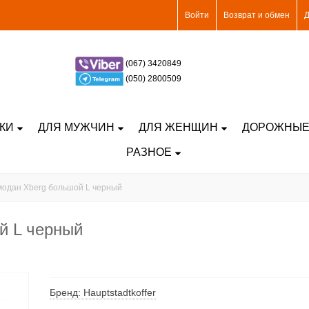
Войти
Возврат и обмен
Д
(067) 3420849
(050) 2800509
КИ
ДЛЯ МУЖЧИН
ДЛЯ ЖЕНЩИН
ДОРОЖНЫЕ
РАЗНОЕ
одан Xberg большой L черный
й L черный
Бренд: Hauptstadtkoffer