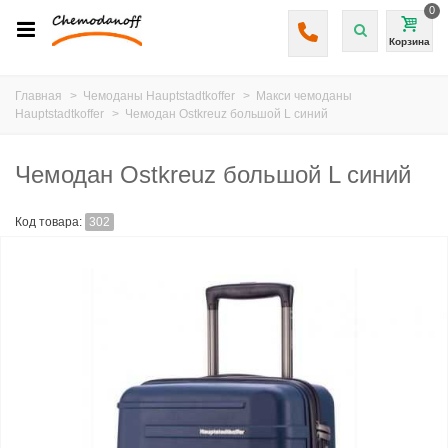
0
Корзина
Главная
>
Чемоданы Hauptstadtkoffer
>
Макси чемоданы
Hauptstadtkoffer
>
Чемодан Ostkreuz большой L синий
Чемодан Ostkreuz большой L синий
Код товара:
302