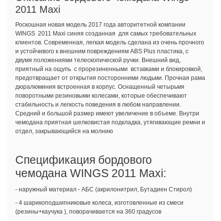
2011 Maxi
Роскошная новая модель 2017 года авторитетной компании
WINGS 2011 Maxi синяя созданная для самых требовательных
клиентов. Современная, легкая модель сделана из очень прочного
и устойчивого к внешним повреждениям ABS Plus пластика, с
двумя положениями телескопической ручки. Внешний вид,
приятный на ощупь с прорезиненными вставками и блокировкой,
предотвращает от открытия посторонними людьми. Прочная рама
дюралюминия встроенная в корпус. Оснащенный четырьмя
поворотными резиновыми колесами, которые обеспечивают
стабильность и легкость поведения в любом направлении.
Средний и большой размер имеют увеличение в объеме. Внутри
чемодана приятная шелковистая подкладка, утягивающие ремни и
отдел, закрывающийся на молнию
Спецификация бордового
чемодана WINGS 2011 Maxi:
- наружный материал - АБС (акрилонитрил, Бутадиен Стирол)
- 4 шарикоподшипниковые колеса, изготовленные из смеси
(резины+каучука ), поворачивается на 360 градусов