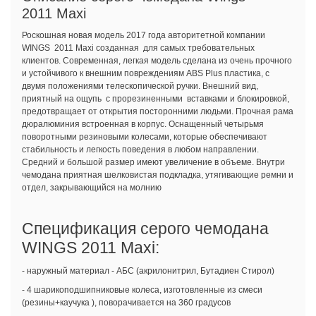
2011 Maxi
Роскошная новая модель 2017 года авторитетной компании
WINGS 2011 Maxi созданная для самых требовательных
клиентов. Современная, легкая модель сделана из очень прочного
и устойчивого к внешним повреждениям ABS Plus пластика, с
двумя положениями телескопической ручки. Внешний вид,
приятный на ощупь с прорезиненными вставками и блокировкой,
предотвращает от открытия посторонними людьми. Прочная рама
дюралюминия встроенная в корпус. Оснащенный четырьмя
поворотными резиновыми колесами, которые обеспечивают
стабильность и легкость поведения в любом направлении.
Средний и большой размер имеют увеличение в объеме. Внутри
чемодана приятная шелковистая подкладка, утягивающие ремни и
отдел, закрывающийся на молнию
Спецификация серого чемодана
WINGS 2011 Maxi:
- наружный материал - АБС (акрилонитрил, Бутадиен Стирол)
- 4 шарикоподшипниковые колеса, изготовленные из смеси
(резины+каучука ), поворачивается на 360 градусов