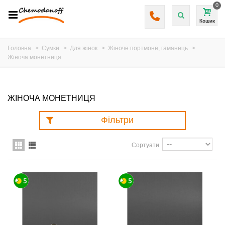
0
Кошик
Головна
>
Сумки
>
Для жінок
>
Жіноче портмоне, гаманець
>
Жіноча монетниця
ЖІНОЧА МОНЕТНИЦЯ
Фільтри
Сортуати