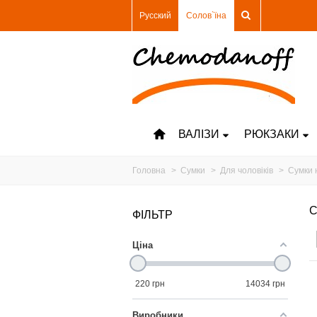
Русский
Солов`їна
ВАЛІЗИ
РЮКЗАКИ
Головна
>
Сумки
>
Для чоловіків
>
Сумки 
С
ФІЛЬТР
Ціна
220
грн
14034
грн
Виробники