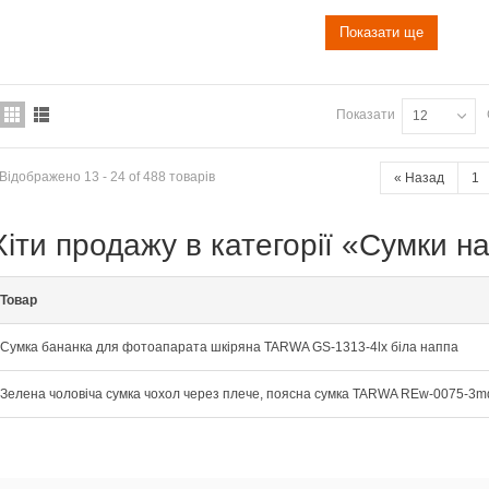
Показати ще
Показати
12
Відображено 13 - 24 of 488 товарів
«
Назад
1
Хіти продажу в категорії «Сумки н
Товар
Сумка бананка для фотоапарата шкіряна TARWA GS-1313-4lx біла наппа
Зелена чоловіча сумка чохол через плече, поясна сумка TARWA REw-0075-3m