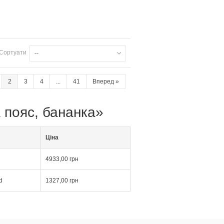
Сортуати
--
2
3
4
...
41
Вперед
»
а пояс, бананка»
Ціна
4933,00 грн
d
1327,00 грн