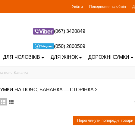
Увійти
Повернення та обмін
Д
(067) 3420849
(050) 2800509
ДЛЯ ЧОЛОВІКІВ
ДЛЯ ЖІНОК
ДОРОЖНІ СУМКИ
на пояс, бананка
УМКИ НА ПОЯС, БАНАНКА — СТОРІНКА 2
Переглянути попередні товари