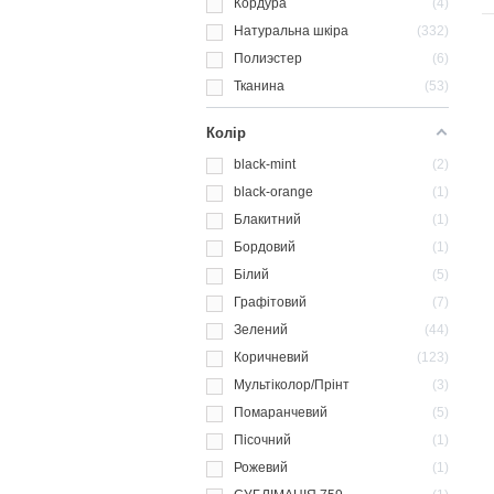
Кордура
4
Натуральна шкіра
332
Полиэстер
6
Тканина
53
Колір
black-mint
2
black-orange
1
Блакитний
1
Бордовий
1
Білий
5
Графітовий
7
Зелений
44
Коричневий
123
Мультіколор/Прінт
3
Помаранчевий
5
Пісочний
1
Рожевий
1