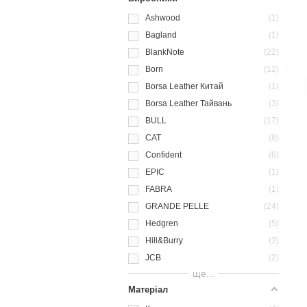
Ashwood
1
Bagland
1
BlankNote
22
Born
12
Borsa Leather Китай
1
Borsa Leather Тайвань
3
BULL
17
CAT
8
Confident
6
EPIC
1
FABRA
1
GRANDE PELLE
24
Hedgren
5
Hill&Burry
3
JCB
2
ще...
Матеріал