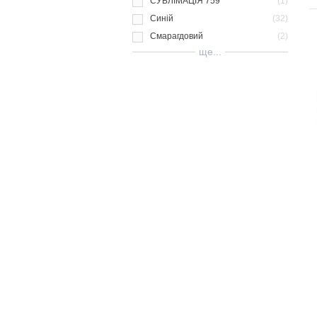
СУБЛІМАЦІЯ 759
1
Синій
32
Смарагдовий
2
ще...