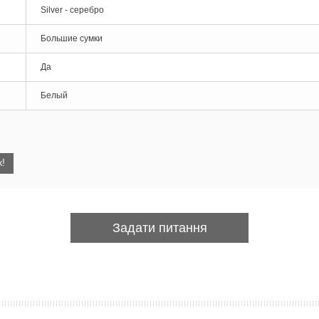
Silver - серебро
Большие сумки
Да
Белый
!
Задати питання