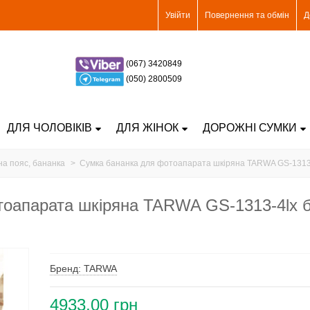
Увійти
Повернення та обмін
Д
(067) 3420849
(050) 2800509
ДЛЯ ЧОЛОВІКІВ
ДЛЯ ЖІНОК
ДОРОЖНІ СУМКИ
на пояс, бананка
>
Сумка бананка для фотоапарата шкіряна TARWA GS-1313-
оапарата шкіряна TARWA GS-1313-4lx б
Бренд: TARWA
4933,00 грн