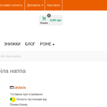
оставка і оплата
Допомога
Контакти
0
0,00 грн
Кошик
ЗНИЖКИ
БЛОГ
РІЗНЕ
4lx біла наппа
іла наппа
ОПЛАТА
Готівкою при отриманні
Оплата частинами від
Приватбанку