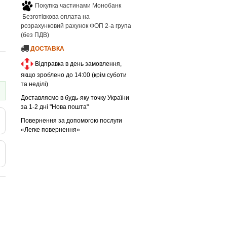
Покупка частинами Монобанк
Безготівкова оплата на
розрахунковий рахунок ФОП 2-а група
(без ПДВ)
ДОСТАВКА
Відправка в день замовлення,
якщо зроблено до 14:00 (крім суботи
та неділі)
Доставляємо в будь-яку точку України
за 1-2 дні "Нова пошта"
Повернення за допомогою послуги
«Легке повернення»