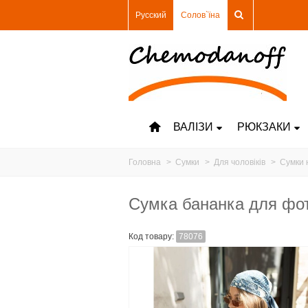
Русский
Солов`їна
ВАЛІЗИ
РЮКЗАКИ
Головна
>
Сумки
>
Для чоловіків
>
Сумки 
Сумка бананка для фот
Код товару:
78076