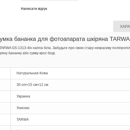
Написати відгук
ХАР
Сумка бананка для фотоапарата шкіряна TARWA 
ARWA GS-1313-4lx наппа біла. Забудьте про свою стару некрасиву поліпропіл
ряну бананку або сумку крос-боді.
Натуральная Кожа
30 cm×15 см×12 см
Украина
Унисекс
TARWA