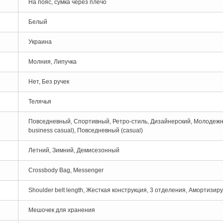
На пояс, сумка через плечо
Белый
Украина
Молния, Липучка
Нет, Без ручек
Телячья
Повседневный, Спортивный, Ретро-стиль, Дизайнерский, Молодежны
business casual), Повседневный (casual)
Летний, Зимний, Демисезонный
Crossbody Bag, Messenger
Shoulder belt length, Жесткая конструкция, 3 отделения, Амортизи
Мешочек для хранения