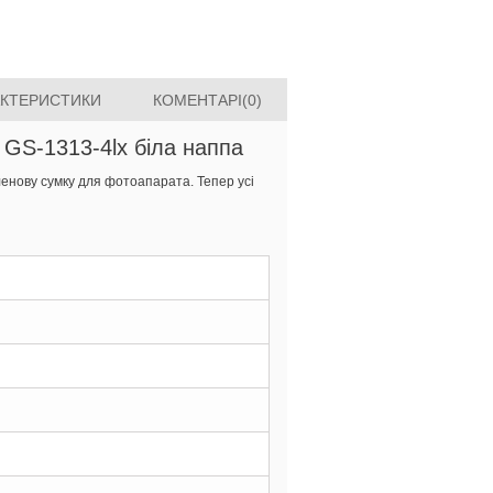
АКТЕРИСТИКИ
КОМЕНТАРІ(0)
GS-1313-4lx біла наппа
енову сумку для фотоапарата. Тепер усі