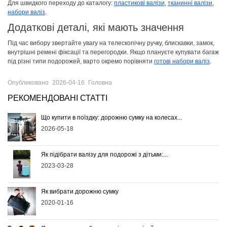
Для швидкого переходу до каталогу:
пластикові валізи
,
тканинні валізи
,
набори валіз
.
Додаткові деталі, які мають значення
Під час вибору звертайте увагу на телескопічну ручку, блискавки, замок,
внутрішні ремені фіксації та перегородки. Якщо плануєте купувати багаж
під різні типи подорожей, варто окремо порівняти
готові набори валіз
.
Опубликовано
2026-04-16
Головна
РЕКОМЕНДОВАНІ СТАТТІ
Що купити в поїздку: дорожню сумку на колесах...
2026-05-18
Як підібрати валізу для подорожі з дітьми:...
2023-03-28
Як вибрати дорожню сумку
2020-01-16