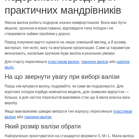
практичних мандрівників
Якісна валіза робить подорож значно комфортнішою. Вона має бути
міцною, зручною в користуванні, відповідати типу поїздок і не
створювати зайвих проблем у дорозі.
Перед покупкою варто оцінити не лише зовнішній вигляд, а й розмір,
матеріал, тип коліс, вагу та внутрішню організацію. Саме ці параметри
визначають, наскільки зручною буде валіза в реальних умовах.
Для старту перегляньте
пластикові валізи
,
тканинні валізи
або
набори
валіз
.
На що звернути увагу при виборі валізи
Перш ніж купувати валізу, подумайте, як саме ви подорожуєте. Для
коротких поїздок підійде компактна модель, для тривалих відпусток —
більша, а для частих перельотів важливою стає ще й мала власна вага
виробу.
Якщо вам важливо швидко вибрати тип корпусу, перегляньте
пластикові
валізи
або
тканинні валізи
.
Який розмір валізи обрати
Найзручніше орієнтуватися на стандартні формати S, M і L. Мала валіза