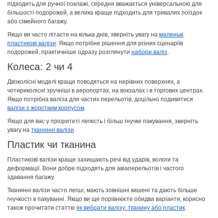
підходить для ручної поклажі, середня вважається універсальною для
більшості подорожей, а велика краще підходить для тривалих поїздок
або сімейного багажу.
Якщо ви часто літаєте на кілька днів, зверніть увагу на
маленькі
пластикові валізи
. Якщо потрібне рішення для різних сценаріїв
подорожей, практичніше одразу розглянути
набори валіз
.
Колеса: 2 чи 4
Двоколісні моделі краще поводяться на нерівних поверхнях, а
чотириколісні зручніші в аеропортах, на вокзалах і в торгових центрах.
Якщо потрібна валіза для частих перельотів, доцільно подивитися
валізи з жорстким корпусом
.
Якщо для вас у пріоритеті легкість і більш гнучке пакування, зверніть
увагу на
тканинні валізи
.
Пластик чи тканина
Пластикові валізи краще захищають речі від ударів, вологи та
деформації. Вони добре підходять для авіаперельотів і частого
здавання багажу.
Тканинні валізи часто легші, мають зовнішні кишені та дають більше
гнучкості в пакуванні. Якщо ви ще порівнюєте обидва варіанти, корисно
також прочитати статтю
як вибрати валізу: тканину або пластик
.