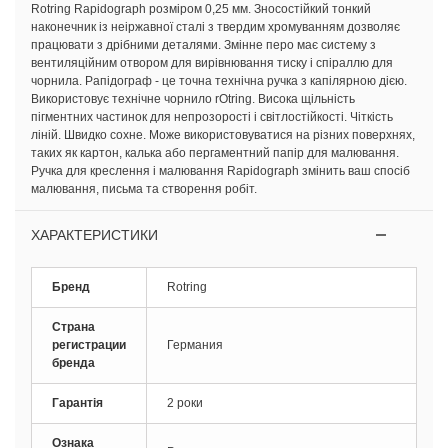
Rotring Rapidograph розміром 0,25 мм. Зносостійкий тонкий
наконечник із неіржавної сталі з твердим хромуванням дозволяє
працювати з дрібними деталями. Змінне перо має систему з
вентиляційним отвором для вирівнювання тиску і спіраллю для
чорнила. Рапідограф - це точна технічна ручка з капілярною дією.
Використовує технічне чорнило rOtring. Висока щільність
пігментних частинок для непрозорості і світлостійкості. Чіткість
ліній. Швидко сохне. Може використовуватися на різних поверхнях,
таких як картон, калька або пергаментний папір для малювання.
Ручка для креслення і малювання Rapidograph змінить ваш спосіб
малювання, письма та створення робіт.
ХАРАКТЕРИСТИКИ
Бренд
Rotring
Страна
регистрации
Германия
бренда
Гарантія
2 роки
Ознака