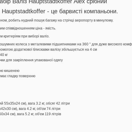
бір Валіз Hauptstadtkoffer Alex срібний
ід Hauptstadtkoffer - це барвисті компаньони.
ном, робить нудний пошук багажу на стрічці аеропорту в минулому.
вим співвідношенням ціна - якість.
м критеріям при виборі валіз.
езшумних колеса з металевими підшипниками на 360 ° для дуже високого ком
могою додаткової блискавки валізу збільшується на 4 см
40 кг
чки для закріплення упакованої одягу
тою кишенею
 має гладку поверхню
55х35х24 см), вага 3.2 кг, обсяг 42 літри
х30 см), вага 4.2 кг, об'єм 74 літри
4 см), вага 5.2 кг, об'єм 119 літрів