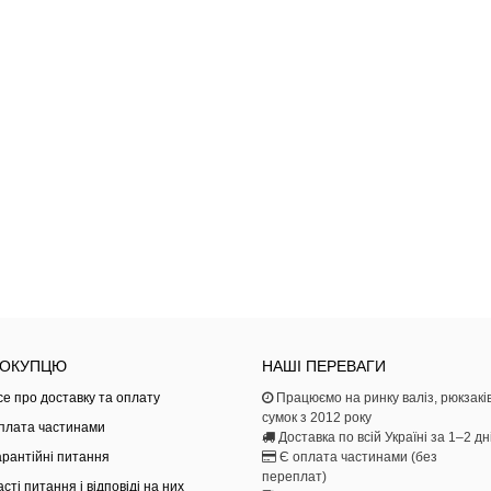
ОКУПЦЮ
НАШІ ПЕРЕВАГИ
се про доставку та оплату
Працюємо на ринку валіз, рюкзаків
сумок з 2012 року
плата частинами
Доставка по всій Україні за 1–2 дн
арантійні питання
Є оплата частинами (без
переплат)
асті питання і відповіді на них