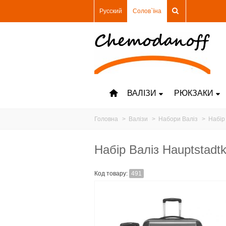
Русский
Солов`їна
ВАЛІЗИ
РЮКЗАКИ
Головна
>
Валізи
>
Набори Валіз
>
Набір 
Набір Валіз Hauptstadtk
Код товару:
491