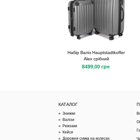
Набір Валіз Hauptstadtkoffer
Alex срібний
8499,00 грн
КАТАЛОГ
П
»
Знижки
В
»
Валізи
О
»
Рюкзаки
Г
»
Кейси
»
Дорожня сумка на колесах
Ч