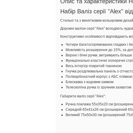
Опис та характеристики На
Набір Валіз серії "Alex" в
Стильні та з винятковим кольоровим дизай
Дорожні валізи серії "Alex" володіють чудо
Конструктивні особливості відповідають всі
Чотири багатоспрямованих гладких і б
Можливість
розширення до 15%, за допо
Верхні і бічні ручки, витримують більше 
Функціональні еластичні поперечні стрі
Весь інтер'єр покритий тканиною
Гнучка розділювальна панель з сітчас
Полікарбонатний корпус з АБС плівкою
Блискавка з кодовим замком
Телескопіна ручка із зручним захватом
Габарити валіз серії "Alex":
Ручна поклажа 55х35х20 см (розширений 
Середній 65х41х26 см (розширений 65х42
Великий 75х50х30 см (розширений 75х50х3