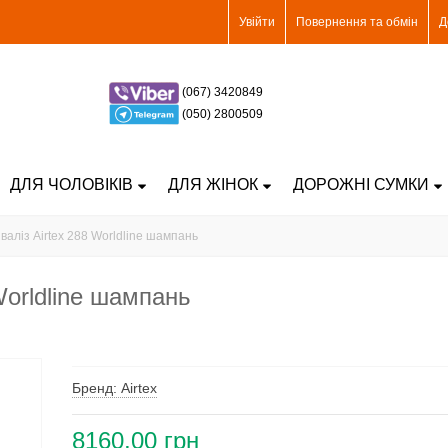
Увійти
Повернення та обмін
Д
(067) 3420849
(050) 2800509
ДЛЯ ЧОЛОВІКІВ
ДЛЯ ЖІНОК
ДОРОЖНІ СУМКИ
валіз Airtex 288 Worldline шампань
Worldline шампань
Бренд: Airtex
8160,00 грн