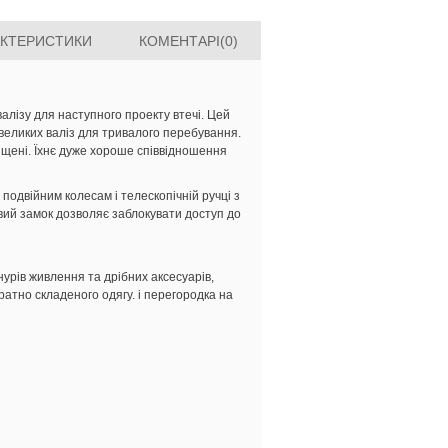
АКТЕРИСТИКИ
КОМЕНТАРІ(0)
валізу для наступного проекту втечі. Цей
2 великих валіз для тривалого перебування.
міщені. Їхнє дуже хороше співвідношення
подвійним колесам і телескопічній ручці з
вий замок дозволяє заблокувати доступ до
нурів живлення та дрібних аксесуарів,
ратно складеного одягу. і перегородка на