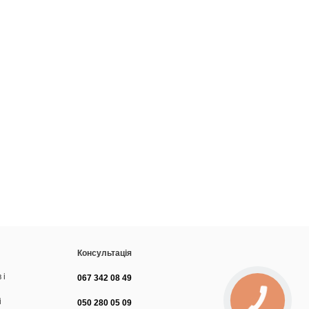
Консультація
 і
067 342 08 49
і
050 280 05 09