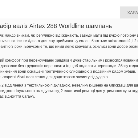
ХАР
бір валіз Airtex 288 Worldline шампань
ляє мандрівникам, які регулярно від’їжджають, завжди мати під рукою потрібну 
ться з валізи вихідного дня, яку приймають у салоні багатьох авіакомпаній, і 
арантію 3 роки. Бонусом є те, що ними легко керувати, оскільки вони добре роз
ий комфорт при перекочуванні завдяки 4 дуже стабільним і різноспрямованим 
 дозволяє без труднощів переносити їх, щоб подолати перешкоди. Збоку кодо
проникнення вони оснащені протиугінною блискавкою з подвійним рядом зубців.
ь жорсткі бічні посилення для додаткового захисту від ударів.
ь 2 відділення з текстильною підкладкою, невелику кишеню на блискавці для ш
видкого візуального огляду вмісту, 2 еластичні ремінці для утримання купи аку
ас відкриття багажу.