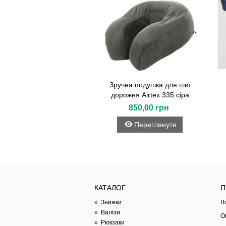
Зручна подушка для шиї
дорожня Airtex 335 сіра
850,00 грн
Переглянути
КАТАЛОГ
П
»
Знижки
В
»
Валізи
О
»
Рюкзаки