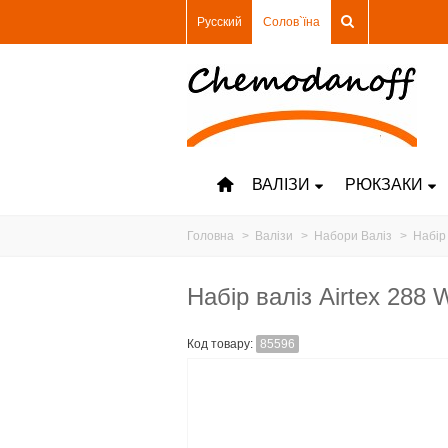
Русский
Солов`їна
ВАЛІЗИ
РЮКЗАКИ
Головна
>
Валізи
>
Набори Валіз
>
Набір 
Набір валіз Airtex 288 
Код товару:
85596