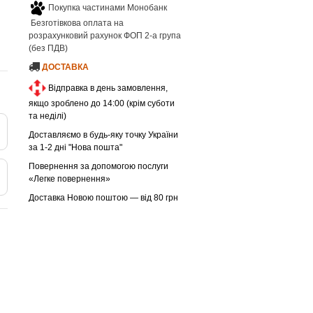
Покупка частинами Монобанк
Безготівкова оплата на
розрахунковий рахунок ФОП 2-а група
(без ПДВ)
ДОСТАВКА
Відправка в день замовлення,
якщо зроблено до 14:00 (крім суботи
та неділі)
Доставляємо в будь-яку точку України
за 1-2 дні "Нова пошта"
Повернення за допомогою послуги
«Легке повернення»
Доставка Новою поштою — від 80 грн