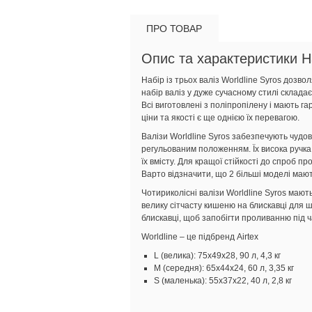
ПРО ТОВАР
Опис та характеристики На
Набір із трьох валіз Worldline Syros дозво
набір валіз у дуже сучасному стилі складає
Всі виготовлені з поліпропілену і мають г
ціни та якості є ще однією їх перевагою.
Валізи Worldline Syros забезпечують чудов
регульованим положенням. Їх висока ручка
їх вмісту. Для кращої стійкості до спроб 
Варто відзначити, що 2 більші моделі мают
Чотириколісні валізи Worldline Syros мают
велику сітчасту кишеню на блискавці для ш
блискавці, щоб запобігти проливанню під ч
Worldline – це підбренд Airtex
L (велика): 75x49x28, 90 л, 4,3 кг
M (середня): 65x44x24, 60 л, 3,35 кг
S (маленька): 55x37x22, 40 л, 2,8 кг