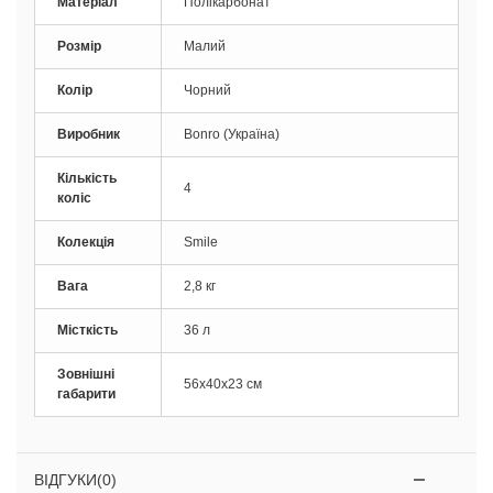
Матеріал
Полікарбонат
Розмір
Малий
Колір
Чорний
Виробник
Bonro (Україна)
Кількість
4
коліс
Колекція
Smile
Вага
2,8 кг
Місткість
36 л
Зовнішні
56x40x23 см
габарити
ВІДГУКИ(0)