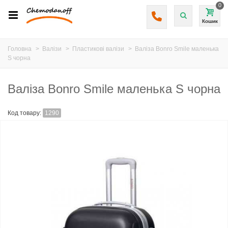
0
Кошик
Головна
>
Валізи
>
Пластикові валізи
>
Валіза Bonro Smile маленька
S чорна
Валіза Bonro Smile маленька S чорна
Код товару:
1290