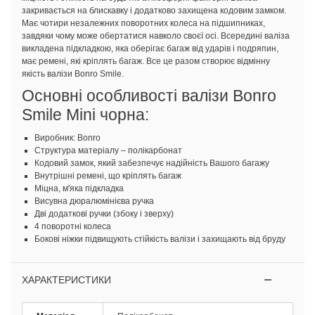
закривається на блискавку і додатково захищена кодовим замком.
Має чотири незалежних поворотних колеса на підшипниках,
завдяки чому може обертатися навколо своєї осі. Всередині валіза
викладена підкладкою, яка оберігає багаж від ударів і подряпин,
має ремені, які кріплять багаж. Все це разом створює відмінну
якість валізи Bonro Smile.
Основні особливості валізи Bonro
Smile Mini чорна:
Виробник: Bonro
Структура матеріалу – полікарбонат
Кодовий замок, який забезпечує надійність Вашого багажу
Внутрішні ремені, що кріплять багаж
Міцна, м'яка підкладка
Висувна дюралюмінієва ручка
Дві додаткові ручки (збоку і зверху)
4 поворотні колеса
Бокові ніжки підвищують стійкість валізи і захищають від бруду
ХАРАКТЕРИСТИКИ