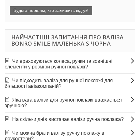
Будьте першим, хто залишить відгук!
НАЙЧАСТІШІ ЗАПИТАННЯ ПРО ВАЛІЗА
BONRO SMILE МАЛЕНЬКА S ЧОРНА
Чи враховуються колеса, ручки та зовнішні
елементи у розміри ручної поклажі?
Чи підходить валіза для ручної поклажі для
більшості авіакомпаній?
Яка вага валізи для ручної поклажі вважається
зручною?
На скільки днів вистачає валізи ручна поклажа?
Чи можна брати валізу ручну поклажу в
лоукостери?