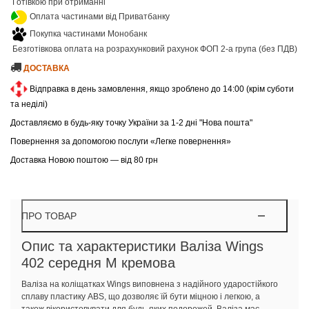
Готівкою при отриманні
Оплата частинами від Приватбанку
Покупка частинами Монобанк
Безготівкова оплата на розрахунковий рахунок ФОП 2-а група (без ПДВ)
ДОСТАВКА
Відправка в день замовлення, якщо зроблено до 14:00 (крім суботи
та неділі)
Доставляємо в будь-яку точку України за 1-2 дні "Нова пошта"
Повернення за допомогою послуги «Легке повернення»
Доставка Новою поштою — від 80 грн
ПРО ТОВАР
Опис та характеристики Валіза Wings
402 середня M кремова
Валіза на коліщатках Wings виповнена з надійного ударостійкого
сплаву пластику ABS, що дозволяє їй бути міцною і легкою, а
також вікористовувати для будь-яких подорожей. Валіза має