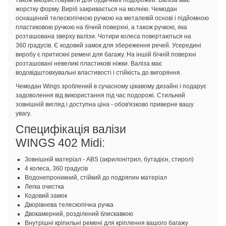
жорстку форму. Виріб закривається на молнію. Чемодан
оснащений телескопічною ручкою на металевій основі і підйомною
пластиковою ручкою на бічній поверхні, а також ручкою, яка
розташована зверху валізи. Чотири колеса повертаються на
360 градусів. Є кодовий замок для збереження речей. Усередині
виробу є притискні ремені для багажу. На іншій бічній поверхні
розташовані невеликі пластикові ніжки. Валіза має
водовідштовхувальні властивості і стійкість до вигоряння.
Чемодан Wings зроблений в сучасному цікавому дизайні і подарує
задоволення від використання під час подорожі. Стильний
зовнішній вигляд і доступна ціна - обов'язково приверне вашу
увагу.
Специфікація валізи
WINGS 402 Midi:
Зовнішній матеріал - ABS (акрилонітрил, бутадієн, стирол)
4 колеса, 360 градусів
Водонепроникний, стійкий до подряпин матеріал
Легка очистка
Кодовий замок
Дворівнева телескопічна ручка
Двокамерний, розділений блискавкою
Внутрішні кріпильні ремені для кріплення вашого багажу