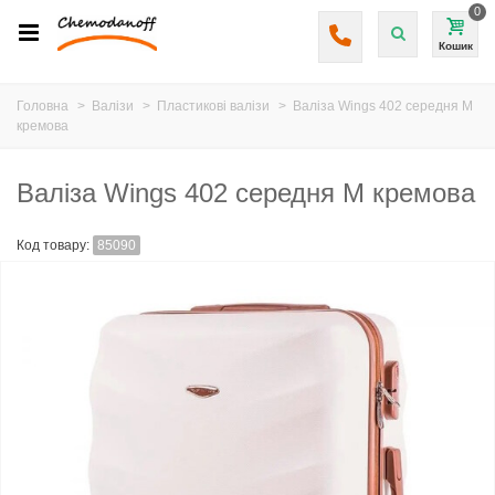
0
Кошик
Головна
>
Валізи
>
Пластикові валізи
>
Валіза Wings 402 середня M
кремова
Валіза Wings 402 середня M кремова
Код товару:
85090