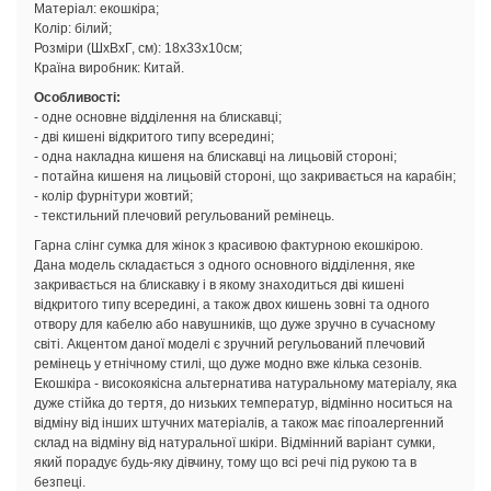
Матеріал: екошкіра;
Колір: білий;
Розміри (ШхВхГ, см): 18х33х10см;
Країна виробник: Китай.
Особливості:
- одне основне відділення на блискавці;
- дві кишені відкритого типу всередині;
- одна накладна кишеня на блискавці на лицьовій стороні;
- потайна кишеня на лицьовій стороні, що закривається на карабін;
- колір фурнітури жовтий;
- текстильний плечовий регульований ремінець.
Гарна слінг сумка для жінок з красивою фактурною екошкірою.
Дана модель складається з одного основного відділення, яке
закривається на блискавку і в якому знаходиться дві кишені
відкритого типу всередині, а також двох кишень зовні та одного
отвору для кабелю або навушників, що дуже зручно в сучасному
світі. Акцентом даної моделі є зручний регульований плечовий
ремінець у етнічному стилі, що дуже модно вже кілька сезонів.
Екошкіра - високоякісна альтернатива натуральному матеріалу, яка
дуже стійка до тертя, до низьких температур, відмінно носиться на
відміну від інших штучних матеріалів, а також має гіпоалергенний
склад на відміну від натуральної шкіри. Відмінний варіант сумки,
який порадує будь-яку дівчину, тому що всі речі під рукою та в
безпеці.