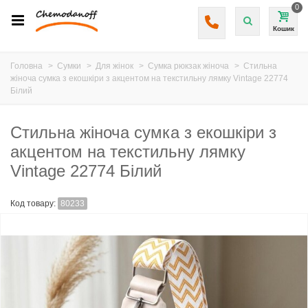
0
Кошик
Головна
>
Сумки
>
Для жінок
>
Сумка рюкзак жіноча
>
Стильна
жіноча сумка з екошкіри з акцентом на текстильну лямку Vintage 22774
Білий
Стильна жіноча сумка з екошкіри з
акцентом на текстильну лямку
Vintage 22774 Білий
Код товару:
80233