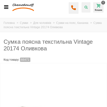
0
Кошик
Головна
>
Сумки
>
Для чоловіків
>
Сумки на пояс, бананка
>
Сумка
поясна текстильна Vintage 20174 Оливкова
Сумка поясна текстильна Vintage
20174 Оливкова
Код товару:
66471