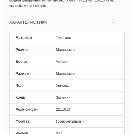
моделі фабричний Китай високої якості. Модель підходить як
чоловікам так і жінкам.
ХАРАКТЕРИСТИКИ
Матеріал
Текстиль
Розмір
Маленькие
Бренд
Vintage
Размер
Маленькие
Пол
Унисекс
Колір
Зелений
Розміри (см)
22х10х3
Формат
Горизонтальный
Иконки
Хит