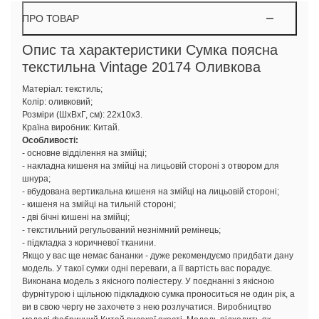
ПРО ТОВАР
Опис та характеристики Сумка поясна
текстильна Vintage 20174 Оливкова
Матеріал: текстиль;
Колір: оливковий;
Розміри (ШхВхГ, см): 22х10х3.
Країна виробник: Китай.
Особливості:
- основне відділення на змійці;
- накладна кишеня на змійці на лицьовій стороні з отвором для
шнура;
- вбудована вертикальна кишеня на змійці на лицьовій стороні;
- кишеня на змійці на тильній стороні;
- дві бічні кишені на змійці;
- текстильний регульований незнімний ремінець;
- підкладка з коричневої тканини.
Якщо у вас ще немає бананки - дуже рекомендуємо придбати дану
модель. У такої сумки одні переваги, а її вартість вас порадує.
Виконана модель з якісного поліестеру. У поєднанні з якісною
фурнітурою і щільною підкладкою сумка проноситься не один рік, а
ви в свою чергу не захочете з нею розлучатися. Виробництво