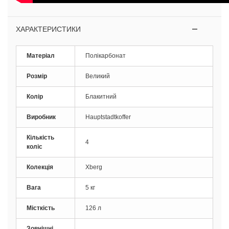
ХАРАКТЕРИСТИКИ
Матеріал
Полікарбонат
Розмір
Великий
Колір
Блакитний
Виробник
Hauptstadtkoffer
Кількість
4
коліс
Колекція
Xberg
Вага
5 кг
Місткість
126 л
Зовнішні