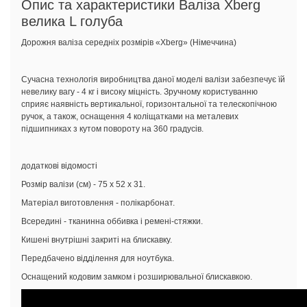
Опис та характеристики Валіза Xberg
велика L голуба
Дорожня валіза середніх розмірів «Xberg» (Німеччина)
Сучасна технологія виробництва даної моделі валізи забезпечує їй
невелику вагу - 4 кг і високу міцність. Зручному користуванню
сприяє наявність вертикальної, горизонтальної та телескопічною
ручок, а також, оснащення 4 коліщатками на металевих
підшипниках з кутом повороту на 360 градусів.
додаткові відомості
Розмір валізи (см) - 75 х 52 х 31.
Матеріал виготовлення - полікарбонат.
Всередині - тканинна оббивка і ремені-стяжки.
Кишені внутрішні закриті на блискавку.
Передбачено відділення для ноутбука.
Оснащений кодовим замком і розширювальної блискавкою.