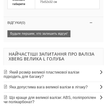
75х52х32 см
габарити
ВІДГУКИ(0)
Будьте першим, хто залишить відгук!
НАЙЧАСТІШІ ЗАПИТАННЯ ПРО ВАЛІЗА
XBERG ВЕЛИКА L ГОЛУБА
Який розмір великої пластикової валізи
підходить для багажу?
Яка допустима вага великої валізи в літаку?
Що краще для великої валізи: ABS, поліпропілен
чи полікарбонат?