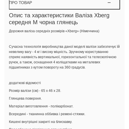
ПРО ТОВАР
Опис та характеристики Валіза Xberg
середня M чорна глянець
Дорожня валіза середніх розмірів «Xberg» (Німеччина)
Сучасна технологія виробництва даної моделі валізи забезпечує їй
невелику вагу - 4 кг і високу міцність. Зручному користуванню
сприяє наявність вертикальної, горизонтальної та телескопічною
ручок, а також, оснащення 4 коліщатками на металевих
підшипниках з кутом повороту на 360 градусів.
додаткові відомості
Розмір валізи (см) - 65 х 46 х 28.
Глянцева поверхня.
Матеріал виготовлення - полікарбонат.
Всередині - тканинна оббивка і ремені-стяжки.
Кишені внутрішні закриті на блискавку.