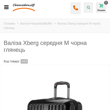
0
Кошик
Головна
>
Валізи Hauptstadtkoffer
>
Валіза Xberg середня M чорна
глянець
Валіза Xberg середня M чорна
глянець
Код товару:
443