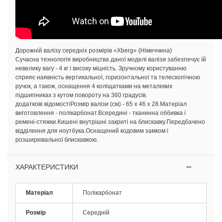
Дорожній валізу середніх розмірів «Xberg» (Німеччина)
Сучасна технологія виробництва даної моделі валізи забезпечує їй
невелику вагу - 4 кг і високу міцність. Зручному користуванню
сприяє наявність вертикальної, горизонтальної та телескопічною
ручок, а також, оснащення 4 коліщатками на металевих
підшипниках з кутом повороту на 360 градусів.
додаткові відомостіРозмір валізи (см) - 65 х 46 х 28.Матеріал
виготовлення - полікарбонат.Всередині - тканинна оббивка і
ремені-стяжки.Кишені внутрішні закриті на блискавку.Передбачено
відділення для ноутбука.Оснащений кодовим замком і
розширювальної блискавкою.
ХАРАКТЕРИСТИКИ
Матеріал
Полікарбонат
Розмір
Середній