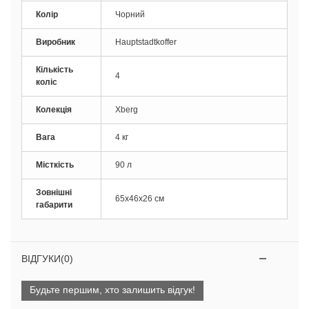
Колір
Чорний
Виробник
Hauptstadtkoffer
Кількість
4
коліс
Колекція
Xberg
Вага
4 кг
Місткість
90 л
Зовнішні
65x46x26 см
габарити
ВІДГУКИ(0)
Будьте першим, хто залишить відгук!