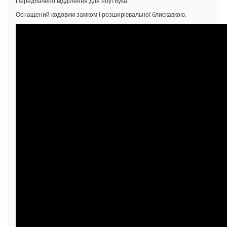
Передбачено відділення для ноутбука.
Оснащений кодовим замком і розширювальної блискавкою.