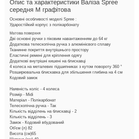
Опис та характеристики Валіза Spree
середня M графітова
Основні особливості моделі Spree :
Ударостійкий корпус з полікарбонату
Матова поверхня
Дві основні ручки з піковим навантаженням до 64 кг
Додаткова телескопічна ручка з алюмінієвого сплаву
Тканинне покриття внутрішнього простору
Еластичні ремені для кріплення одягу
Додаткові внутрішні кишені на блискавці
4 колеса на металевих підшипниках з кутом повороту 360 °
Розширювальна блискавка для збільшення глибина на 4 см
Кодовий замок
Наявність коліс - 4 колеса
Розмір - Midi
Матеріал - Полікарбонат
Телескопічна ручка - Так
Кількість відділень на блискавці - 2
Кількість відділень - 3
Замок - Кодовий вбудований
Об'єм (л) 82
Висота (см)65