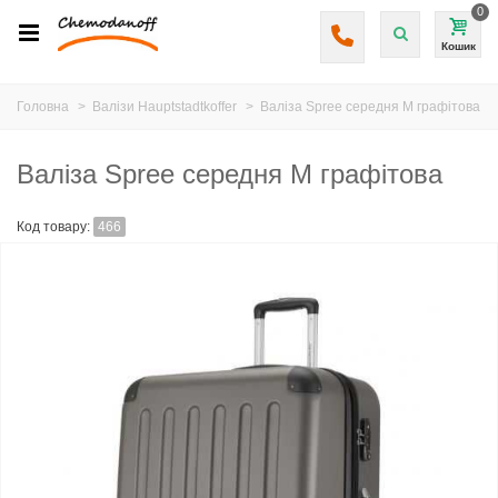
0
Кошик
Головна
>
Валізи Hauptstadtkoffer
>
Валіза Spree середня M графітова
Валіза Spree середня M графітова
Код товару:
466