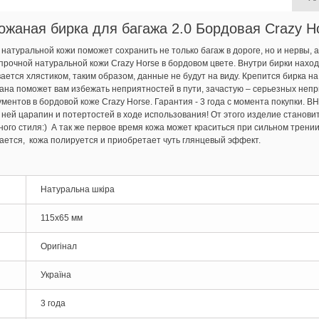
ожаная бирка для багажа 2.0 Бордовая Crazy H
атуральной кожи поможет сохранить не только багаж в дороге, но и нервы, а
прочной натуральной кожи Crazy Horse в бордовом цвете. Внутри бирки наход
ется хлястиком, таким образом, данные не будут на виду. Крепится бирка н
ана поможет вам избежать неприятностей в пути, зачастую – серьезных непр
ументов в бордовой коже Crazy Horse. Гарантия - 3 года с момента покупки.
ней царапин и потертостей в ходе использования! От этого изделие станов
ого стиля:) А так же первое время кожа может краситься при сильном трении
ается, кожа полируется и приобретает чуть глянцевый эффект.
Натуральна шкіра
115х65 мм
Оригінал
Україна
3 года