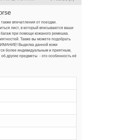
orse
 также впечатления от поездки.
иться лист, в который вписываются ваши
а багаж при помощи кожаного ремешка.
иятностей. Также вы можете подобрать
 ВНИМАНИЕ! Выделка данной кожи
ится более индивидуальным и приятным,
 об другие предметы - это особенность её