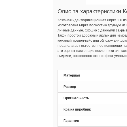
Опис та характеристики К
Кожаная идентификационная бирка 2.0 из н
Изготовлена бирка полностью вручную из 
личные данные. Окошко с данными закрыва
Такой простой дорожный ярлык для чемод
кожаный тревел-кейс или обложку для док
предполагает естественное появление на 
это оценят настоящие поклонники винтажн
выделки, постепенно этот эффект уменьш
Материал
Размер
Оригінальність
Країна виробник
Гарантия