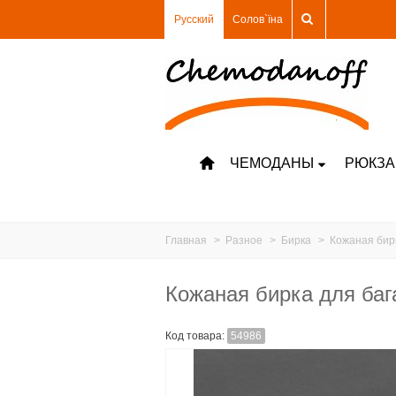
Русский
Солов`їна
ЧЕМОДАНЫ
РЮКЗА
Главная
>
Разное
>
Бирка
>
Кожаная бирк
Кожаная бирка для баг
Код товара:
54986