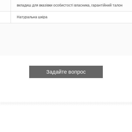
вкладиш для вказівки особистості власника, гарантійний талон
Натуральна шкіра
Задайте вопрос