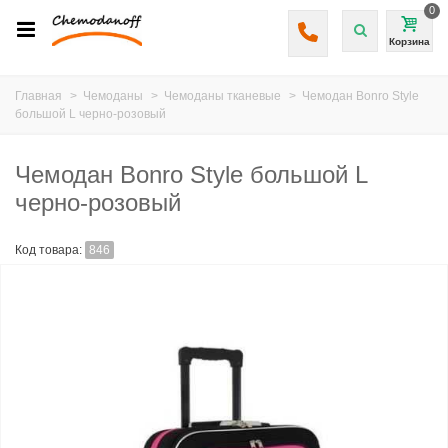
0
Корзина
Главная
>
Чемоданы
>
Чемоданы тканевые
>
Чемодан Bonro Style
большой L черно-розовый
Чемодан Bonro Style большой L
черно-розовый
Код товара:
846