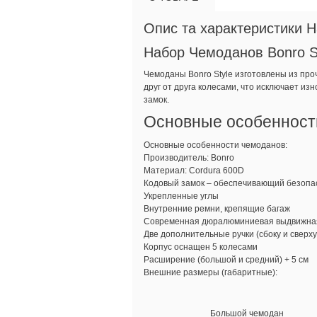
Опис та характеристики 
Набор Чемоданов Bonro S
Чемоданы Bonro Style изготовлены из пр
друг от друга колесами, что исключает и
замок.
Основные особенности
Основные особенности чемоданов:
Производитель: Bonro
Материал: Cordura 600D
Кодовый замок – обеспечивающий безопа
Укрепленные углы
Внутренние ремни, крепящие багаж
Современная дюралюминиевая выдвижная
Две дополнительные ручки (сбоку и сверху
Корпус оснащен 5 колесами
Расширение (большой и средний) + 5 см
Внешние размеры (габаритные):
Большой чемодан