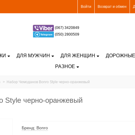
Войти
Возврат и обмен
Д
(067) 3420849
(050) 2800509
КИ
ДЛЯ МУЖЧИН
ДЛЯ ЖЕНЩИН
ДОРОЖНЫЕ
РАЗНОЕ
в
>
Набор Чемоданов Bonro Style черно-оранжевый
o Style черно-оранжевый
Бренд: Bonro