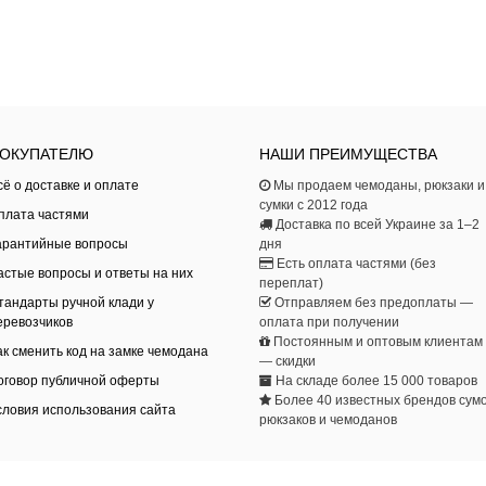
ОКУПАТЕЛЮ
НАШИ ПРЕИМУЩЕСТВА
сё о доставке и оплате
Мы продаем чемоданы, рюкзаки и
сумки с 2012 года
плата частями
Доставка по всей Украине за 1–2
арантийные вопросы
дня
Есть оплата частями (без
астые вопросы и ответы на них
переплат)
тандарты ручной клади у
Отправляем без предоплаты —
еревозчиков
оплата при получении
Постоянным и оптовым клиентам
ак сменить код на замке чемодана
— скидки
оговор публичной оферты
На складе более 15 000 товаров
Более 40 известных брендов сумо
словия использования сайта
рюкзаков и чемоданов