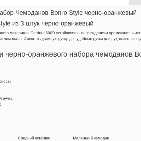
Набор Чемоданов Bonro Style черно-оранжевый
tyle из 3 штук черно-оранжевый
очного материала Cordura 600D устойчивого к повреждениям промокания и ис
знос чемодана. Имеют выдвижную ручку, две удобные ручки для рук, позволяю
 черно-оранжевого набора чемоданов Bo
сность
 ручка
)
Средний чемодан
Маленький чемодан