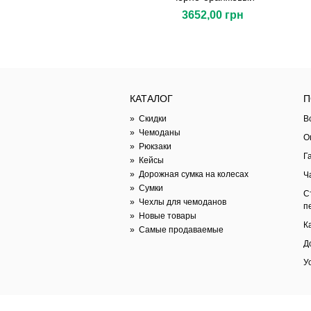
3652,00 грн
КАТАЛОГ
П
»
Скидки
В
»
Чемоданы
О
»
Рюкзаки
Г
»
Кейсы
»
Дорожная сумка на колесах
Ч
»
Сумки
С
»
Чехлы для чемоданов
п
»
Новые товары
К
»
Самые продаваемые
Д
У