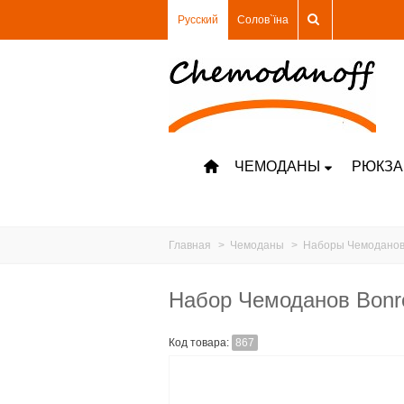
Русский
Солов`їна
ЧЕМОДАНЫ
РЮКЗА
Главная
>
Чемоданы
>
Наборы Чемодано
Набор Чемоданов Bonr
Код товара:
867