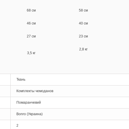
68 см
58 см
46 см
40 см
27 см
23 см
2,8 кг
3,5 кг
Ткань
Комплекты чемоданов
Помаранчевий
Bonro (Украина)
2