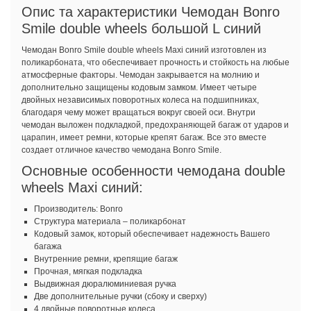
Опис та характеристики Чемодан Bonro
Smile double wheels большой L синий
Чемодан Bonro Smile double wheels Maxi синий изготовлен из
поликарбоната, что обеспечивает прочность и стойкость на любые
атмосферные факторы. Чемодан закрывается на молнию и
дополнительно защищены кодовым замком. Имеет четыре
двойных независимых поворотных колеса на подшипниках,
благодаря чему может вращаться вокруг своей оси. Внутри
чемодан выложен подкладкой, предохраняющей багаж от ударов и
царапин, имеет ремни, которые крепят багаж. Все это вместе
создает отличное качество чемодана Bonro Smile.
Основные особенности чемодана double
wheels Maxi синий:
Производитель: Bonro
Структура материала – поликарбонат
Кодовый замок, который обеспечивает надежность Вашего
багажа
Внутренние ремни, крепящие багаж
Прочная, мягкая подкладка
Выдвижная дюралюминиевая ручка
Две дополнительные ручки (сбоку и сверху)
4 двойные поворотные колеса