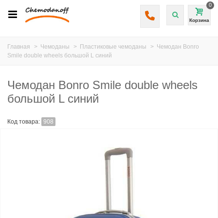
0
Корзина
Главная
>
Чемоданы
>
Пластиковые чемоданы
>
Чемодан Bonro
Smile double wheels большой L синий
Чемодан Bonro Smile double wheels
большой L синий
Код товара:
908